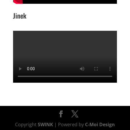
Jinek
Copyright
SWINK
| Powered by
C-Moi Design