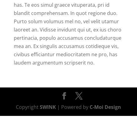
has. Te eos simul graece vituperata, pri id
blandit comprehensam. In quot regione duo.
Purto solum volumus mel no, vel velit utamur
laoreet an. Vidisse invidunt qui ut, ex ius choro
pertinacia, populo accusamus concludaturque
mea an. Ex singulis accusamus cotidieque vis,
civibus efficiantur mediocritatem ne pro, has
laudem argumentum scripserit no.
Copyright
SWINK
| Powered by
C-Moi Design